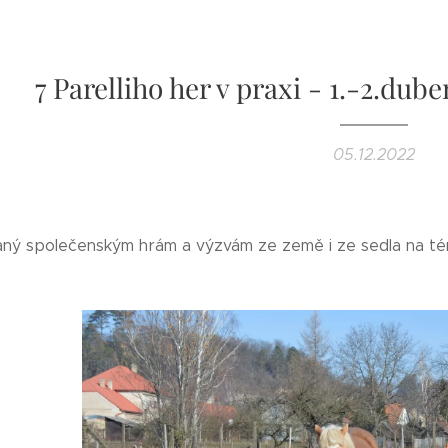
7 Parelliho her v praxi - 1.-2.dub
05.12.2022
ný společenským hrám a výzvám ze země i ze sedla na tém